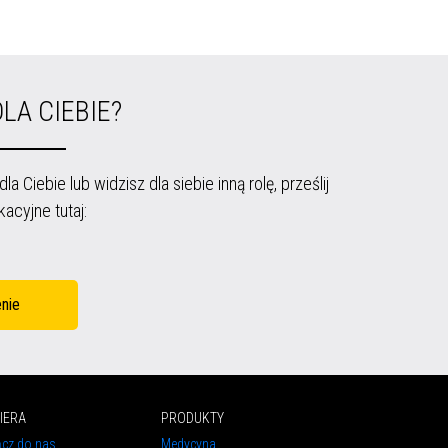
LA CIEBIE?
 Ciebie lub widzisz dla siebie inną rolę, prześlij
acyjne tutaj:
enie
IERA
PRODUKTY
ącz do nas
Medycyna