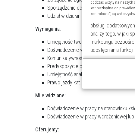
podczas wizyty na naszych 
Sporządzanie dokumentacji serwisowej i 
jest niezbędna do prawidło
kontrolować) są wykorzysty
Udział w działaniach handlowych i okres
obsługi dodatkowych 
Wymagania:
analizy tego, w jaki 
marketingu bezpośre
Umiejętność tworzenia zapytań SQL i pod
udostępniania funkc
Doświadczenie we współpracy z klientami
Komunikatywność, umiejętność szybkiego
Kliknij „Akceptuję i przech
Predyspozycje do prowadzenia szkoleń,
celach.
Umiejętność analizowania problemów i zna
Pamiętaj, że wyrażenie zgo
Prawo jazdy kat. B i gotowość do delegac
Twoich danych tylko w niekt
dokonać za pomocą „Ustaw
Mile widziane:
Więcej informacji na temat
Doświadczenie w pracy na stanowisku ksi
Doświadczenie w pracy wdrożeniowej lub
Oferujemy: