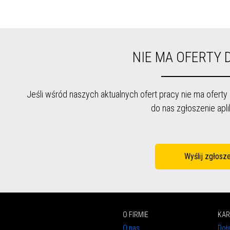
NIE MA OFERTY D
Jeśli wśród naszych aktualnych ofert pracy nie ma oferty dla
do nas zgłoszenie aplik
Wyślij zgłosz
O FIRMIE
KAR
O nas
Doł