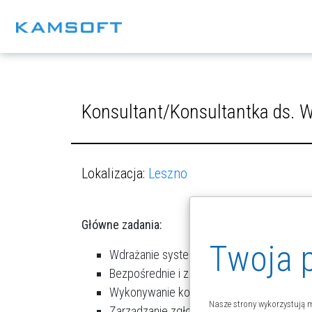
s
Konsultant/Konsultantka ds. W
Lokalizacja:
Leszno
Główne zadania:
Twoja p
Wdrażanie systemów informatycznych p
Bezpośrednie i zdalne wsparcie dla użyt
Wykonywanie konfiguracji oprogramowani
Nasze strony wykorzystują m
Zarządzanie zgłoszeniami serwisowymi kl