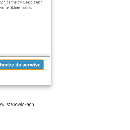
ych partnerów. Część z nich
zostałe (które możesz
woich danych w powyższych
Akceptuję i przechodzę do serwisu
ofać zgodę na przetwarzanie
ję szczegółową - możesz tego
ookies
.
ww. stanowiskach.