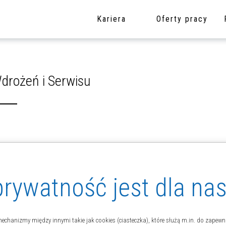
Kariera
Oferty pracy
drożeń i Serwisu
rywatność jest dla na
rodukowanych przez KAMSOFT,
kowników systemów IT,
a,
echanizmy między innymi takie jak cookies (ciasteczka), które służą m.in. do zapewn
ientów,