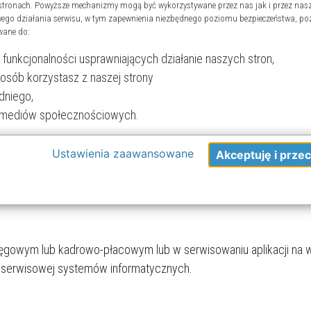
stronach. Powyższe mechanizmy mogą być wykorzystywane przez nas jak i przez nasz
wdrożeniowej,
wego działania serwisu, w tym zapewnienia niezbędnego poziomu bezpieczeństwa, po
wane do:
owe szkolenia użytkowników systemu.
funkcjonalności usprawniających działanie naszych stron,
sposób korzystasz z naszej strony
dniego,
stawowa znajomość relacyjnych baz danych,
ji mediów społecznościowych.
 i w pracy zespołowej,
 nawiązywania kontaktów,
odzę do strony”, aby wyrazić zgodę na przetwarzanie przez nas i naszych partnerów T
Ustawienia zaawansowane
jdowania rozwiązań,
dy jest dobrowolne, a wyrażoną zgodę możesz w każdej chwili cofnąć, możesz też wyc
ji służbowych.
órych celach. Jeżeli chcesz dowiedzieć się więcej lub chcesz przeprowadzić konfigurac
ień zaawansowanych”.
 wykorzystywania narzędzi zewnętrznych na naszych stronach znajdziesz w
Polityce c
ęgowym lub kadrowo-płacowym lub w serwisowaniu aplikacji na 
 serwisowej systemów informatycznych.