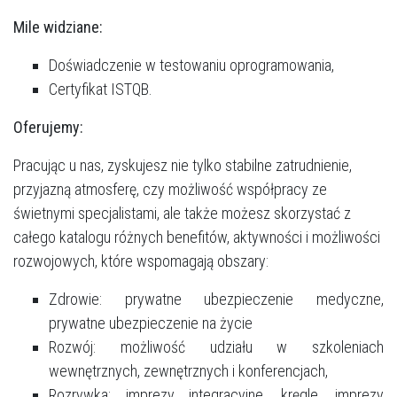
Więcej informacji na temat wykorzystywania narzędzi zewnętrznych na
naszych stronach znajdziesz w
Polityce cookies
.
Mile widziane:
Doświadczenie w testowaniu oprogramowania,
Certyfikat ISTQB.
Oferujemy:
Pracując u nas, zyskujesz nie tylko stabilne zatrudnienie,
przyjazną atmosferę, czy możliwość współpracy ze
świetnymi specjalistami, ale także możesz skorzystać z
całego katalogu różnych benefitów, aktywności i możliwości
rozwojowych, które wspomagają obszary:
Zdrowie: prywatne ubezpieczenie medyczne,
prywatne ubezpieczenie na życie
Rozwój: możliwość udziału w szkoleniach
wewnętrznych, zewnętrznych i konferencjach,
Rozrywka: imprezy integracyjne, kręgle, imprezy