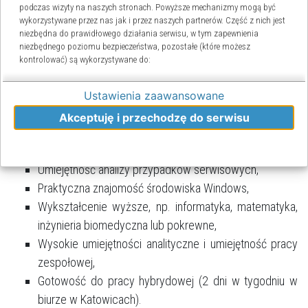
podczas wizyty na naszych stronach. Powyższe mechanizmy mogą być
Opracowywanie instrukcji użytkownika.
wykorzystywane przez nas jak i przez naszych partnerów. Część z nich jest
niezbędna do prawidłowego działania serwisu, w tym zapewnienia
Wymagania:
niezbędnego poziomu bezpieczeństwa, pozostałe (które możesz
kontrolować) są wykorzystywane do:
Znajomość SQL i relacyjnych baz danych,
obsługi dodatkowych funkcjonalności usprawniających
Znajomość technik i metod testowania
Ustawienia zaawansowane
działanie naszych stron,
oprogramowania,
Akceptuję i przechodzę do serwisu
analizy tego, w jaki sposób korzystasz z naszej strony
Umiejętność przygotowana scenariuszy testów na
marketingu bezpośredniego,
podstawie dokumentacji technicznej,
udostępniania funkcji mediów społecznościowych.
Umiejętność analizy przypadków serwisowych,
Praktyczna znajomość środowiska Windows,
Kliknij „Akceptuję i przechodzę do strony”, aby wyrazić zgodę na
przetwarzanie przez nas i naszych partnerów Twoich danych w powyższych
Wykształcenie wyższe, np. informatyka, matematyka,
celach.
inżynieria biomedyczna lub pokrewne,
Pamiętaj, że wyrażenie zgody jest dobrowolne, a wyrażoną zgodę możesz
Wysokie umiejętności analityczne i umiejętność pracy
w każdej chwili cofnąć, możesz też wycofać zgodę na przetwarzanie
zespołowej,
Twoich danych tylko w niektórych celach. Jeżeli chcesz dowiedzieć się więcej
lub chcesz przeprowadzić konfigurację szczegółową - możesz tego
Gotowość do pracy hybrydowej (2 dni w tygodniu w
dokonać za pomocą „Ustawień zaawansowanych”.
biurze w Katowicach).