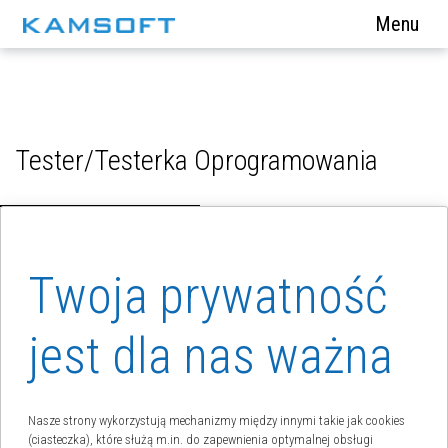
s
Menu
Tester/Testerka Oprogramowania
Lokalizacja:
Katowice
,
Zdalnie
Twoja prywatność
Główne zadania:
jest dla nas ważna
Przeprowadzanie testów manualnych,
Tworzenie scenariuszy testowych,
Projektowanie i rozwijanie procedur testowych,
Nasze strony wykorzystują mechanizmy między innymi takie jak cookies
(ciasteczka), które służą m.in. do zapewnienia optymalnej obsługi
Raportowanie błędów,